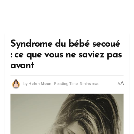
Syndrome du bébé secoué
: ce que vous ne saviez pas
avant
A
by
Helen Moon
Reading Time: 5 mins read
A