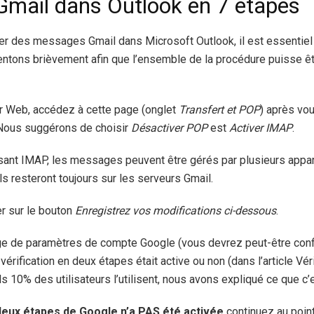
Gmail dans Outlook en 7 étapes
er des messages Gmail dans Microsoft Outlook, il est essentiel
entons brièvement afin que l’ensemble de la procédure puisse ê
ur Web, accédez à cette page (onglet
Transfert et POP
) après vo
Nous suggérons de choisir
Désactiver POP
est
Activer IMAP
.
lisant IMAP, les messages peuvent être gérés par plusieurs app
s resteront toujours sur les serveurs Gmail.
er sur le bouton
Enregistrez vos modifications ci-dessous
.
ge de paramètres de compte Google (vous devrez peut-être conf
 vérification en deux étapes était active ou non (dans l’article Vér
 10% des utilisateurs l’utilisent, nous avons expliqué ce que c’e
n deux étapes de Google n’a PAS été activée
continuez au point