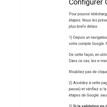
Configurer 
Pour pouvoir télécharg
étapes. Nous les prés
plus brefs délais.
1) Depuis un navigate
votre compte Google. 
De cette façon, en uti
Dans ce cas, les e-mail
N’oubliez pas de cliqu
2) Accédez à cette pa
passe) et vérifiez si la
étapes de Google: seuls
3)
Si la validation e