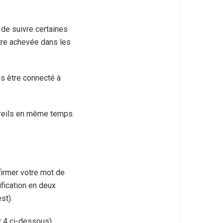
 de suivre certaines
tre achevée dans les
us être connecté à
areils en même temps.
irmer votre mot de
ification en deux
st).
 4 ci-dessous).