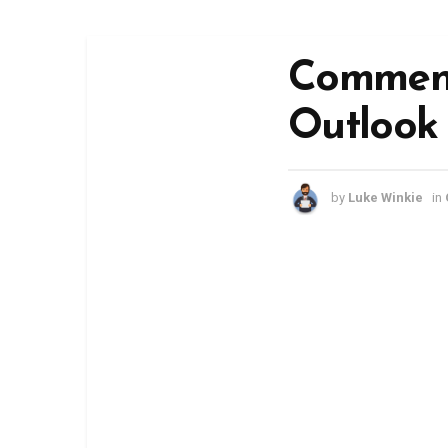
Comment
Outlook
by
Luke Winkie
in