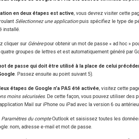
ication en deux étapes est active
, vous devrez visiter cette p
roulant
Sélectionnez une application
puis spécifiez le type de pé
 installé.
z cliquer sur
Génère
pour obtenir un mot de passe « ad hoc » po
uatre groupes de lettres et est automatiquement généré par G
ot de passe qui doit être utilisé à la place de celui précé
Google
. Passez ensuite au point suivant 5).
n deux étapes de Google n’a PAS été activée
, visitez cette pag
ions moins sécurisées
. De cette façon, vous pouvez utiliser d
’application Mail sur iPhone ou iPad avec la version 6 ou antérieur
u
Paramètres du compte
Outlook et saisissez toutes les donnée
gle: nom, adresse e-mail et mot de passe.