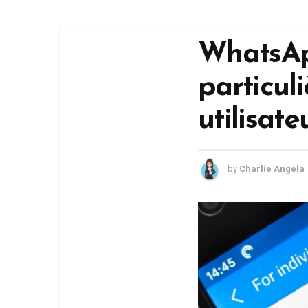
WhatsAp
particul
utilisate
by
Charlie Angela