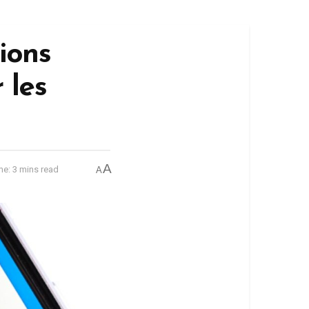
ions
 les
A
e: 3 mins read
A