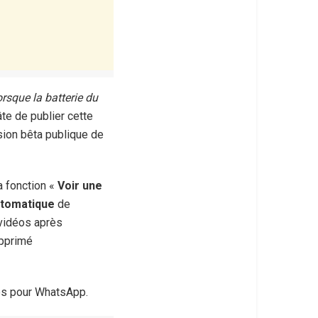
rsque la batterie du
âte de publier cette
rsion bêta publique de
a fonction «
Voir une
utomatique
de
 vidéos après
upprimé
les pour WhatsApp.