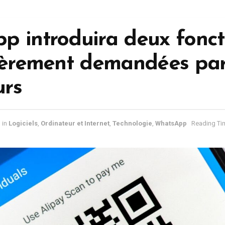
p introduira deux fonct
ièrement demandées par
urs
in
Logiciels
,
Ordinateur et Internet
,
Technologie
,
WhatsApp
Reading Tim