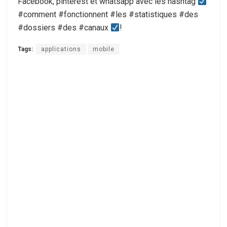
Facebook, pinterest et whatsapp avec les hashtag
#comment #fonctionnent #les #statistiques #des
#dossiers #des #canaux
!
Tags:
applications
mobile