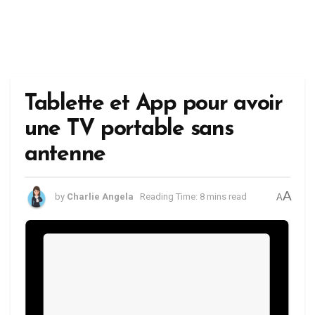
Tablette et App pour avoir
une TV portable sans
antenne
A
by
Charlie Angela
Reading Time: 8 mins read
A