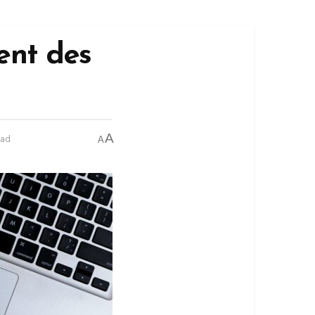
ent des
A
ead
A