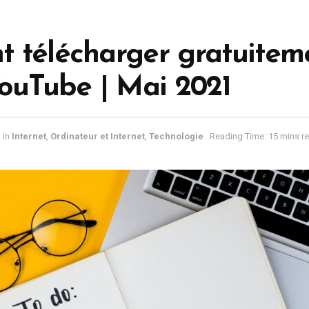
 télécharger gratuitem
ouTube | Mai 2021
in
Internet
,
Ordinateur et Internet
,
Technologie
Reading Time: 15 mins r