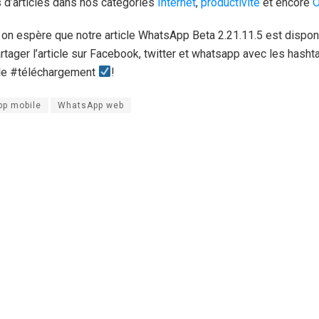
 d’articles dans nos catégories
Internet
,
productivité
et encore
O
e on espère que notre article WhatsApp Beta 2.21.11.5 est dispo
rtager l’article sur Facebook, twitter et whatsapp avec les hash
le #téléchargement
!
p mobile
WhatsApp web