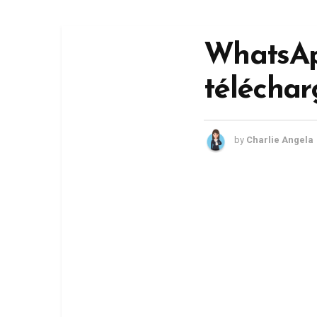
WhatsApp
télécha
by
Charlie Angela