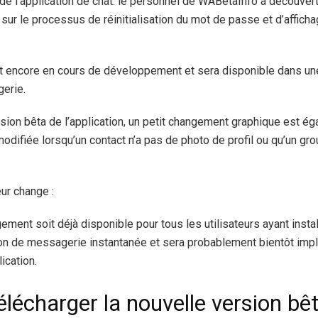
 de l’application de chat. le personnel de WABetaInfo a découve
 sur le processus de réinitialisation du mot de passe et d’afficha
st encore en cours de développement et sera disponible dans un
gerie.
sion bêta de l’application, un petit changement graphique est égal
modifiée lorsqu’un contact n’a pas de photo de profil ou qu’un gr
ur change :
ment soit déjà disponible pour tous les utilisateurs ayant instal
tion de messagerie instantanée et sera probablement bientôt imp
ication.
écharger la nouvelle version bê