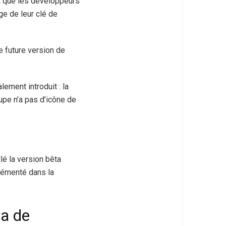
rt que les développeurs
ge de leur clé de
e future version de
ement introduit : la
oupe n’a pas d’icône de
lé la version bêta
lémenté dans la
ta de