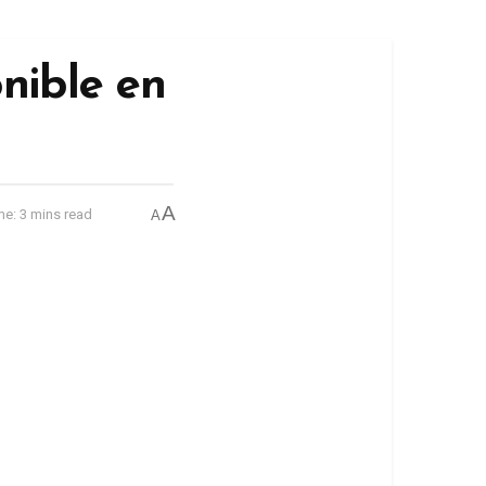
onible en
A
e: 3 mins read
A