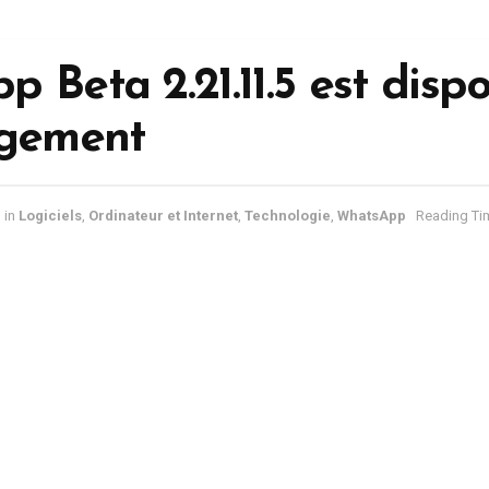
 Beta 2.21.11.5 est disp
rgement
in
Logiciels
,
Ordinateur et Internet
,
Technologie
,
WhatsApp
Reading Tim