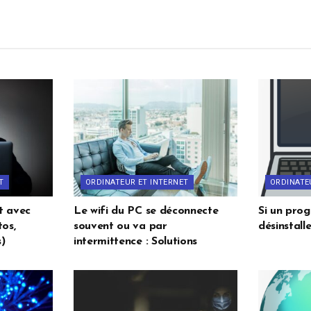
T
ORDINATEUR ET INTERNET
ORDINATE
t avec
Le wifi du PC se déconnecte
Si un pro
os,
souvent ou va par
désinstalle
)
intermittence : Solutions