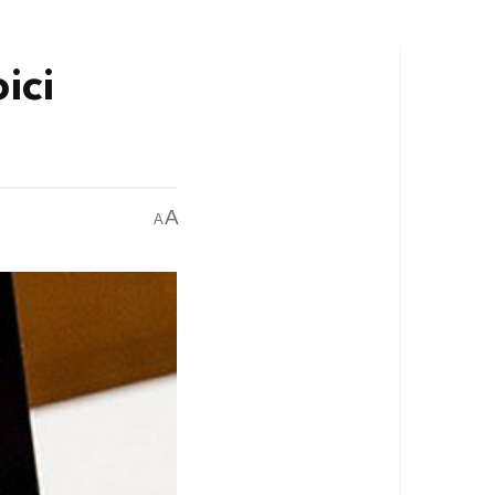
ici
A
A