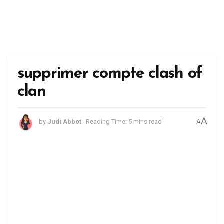
supprimer compte clash of
clan
A
by
Judi Abbot
Reading Time: 5 mins read
A