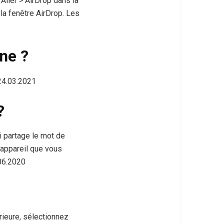
ller > AirDrop dans la
la fenêtre AirDrop. Les
ne ?
24.03.2021
?
 partage le mot de
’appareil que vous
.06.2020
ieure, sélectionnez