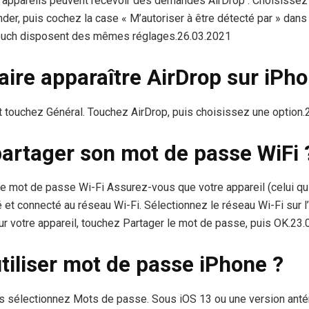
appareils peuvent recevoir des demandes AirDrop : Choisissez A
der, puis cochez la case « M’autoriser à être détecté par » dans 
touch disposent des mêmes réglages.26.03.2021
ire apparaître AirDrop sur iPho
 touchez Général. Touchez AirDrop, puis choisissez une option.
rtager son mot de passe WiFi 
 mot de passe Wi-Fi Assurez-vous que votre appareil (celui qui
é et connecté au réseau Wi-Fi. Sélectionnez le réseau Wi-Fi sur l
ur votre appareil, touchez Partager le mot de passe, puis OK.23
iliser mot de passe iPhone ?
s sélectionnez Mots de passe. Sous iOS 13 ou une version antér