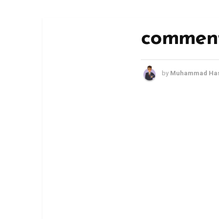
comment 
by
Muhammad Has