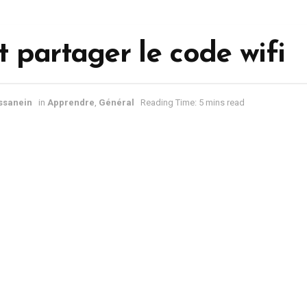
partager le code wifi
sanein
in
Apprendre
,
Général
Reading Time: 5 mins read