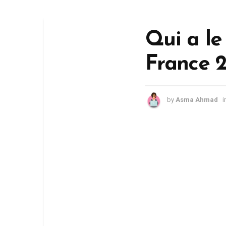
Qui a le
France 
by
Asma Ahmad
i