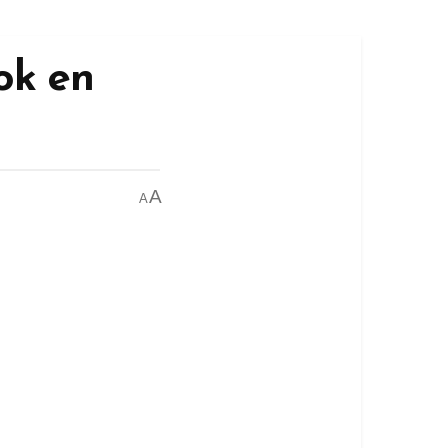
ok en
A
A