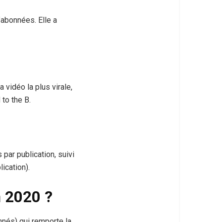
’abonnées. Elle a
 vidéo la plus virale,
to the B.
ar publication, suivi
ication).
n 2020 ?
onnés) qui remporte la