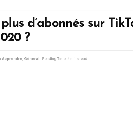
 plus d’abonnés sur TikT
2020 ?
n
Apprendre
,
Général
Reading Time: 4 mins read