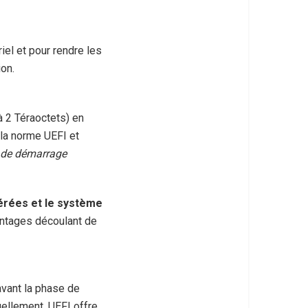
el et pour rendre les
on.
à 2 Téraoctets) en
e la norme UEFI et
 de démarrage
érées et le système
vantages découlant de
avant la phase de
ellement, UEFI offre