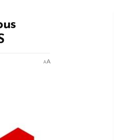
ous
S
A
A