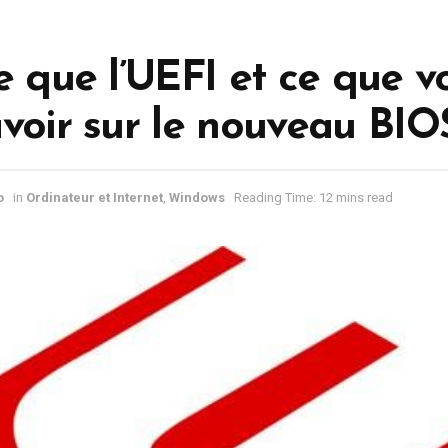
e que l’UEFI et ce que v
voir sur le nouveau BIO
o
in
Ordinateur et Internet
,
Windows
Reading Time: 12 mins read