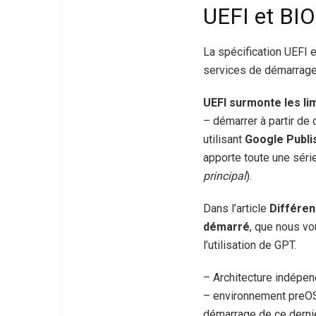
UEFI et BI
La spécification UEFI 
services de démarrage 
UEFI surmonte les lim
– démarrer à partir de
utilisant
Google Publi
apporte toute une série
principal
).
Dans l’article
Différen
démarré
, que nous vo
l’utilisation de GPT.
– Architecture indépen
– environnement preOS 
démarrage de ce dernie