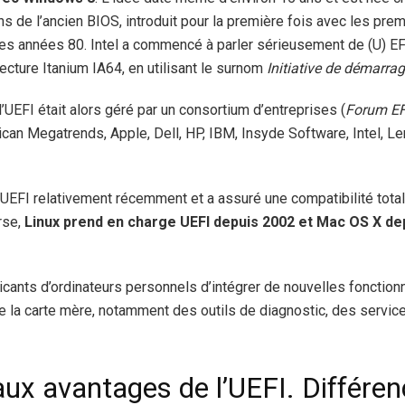
ns de l’ancien BIOS, introduit pour la première fois avec les pre
s années 80. Intel a commencé à parler sérieusement de (U) EFI
tecture Itanium IA64, en utilisant le surnom
Initiative de démarra
UEFI était alors géré par un consortium d’entreprises (
Forum EFI
an Megatrends, Apple, Dell, HP, IBM, Insyde Software, Intel, Le
’UEFI relativement récemment et a assuré une compatibilité tota
rse,
Linux prend en charge UEFI depuis 2002 et Mac OS X d
cants d’ordinateurs personnels d’intégrer de nouvelles fonctionn
de la carte mère, notamment des outils de diagnostic, des servic
aux avantages de l’UEFI. Différen