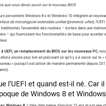
t ce que vous devez savoir sur le nouveau BIOS
rs personnels Windows 8.x et Windows 10 intègrent un nouveau 
erface de micrologiciel extensible unifiée
(prononcé
uifier
), l’UEF
traditionnel, l’ensemble des routines – écrites dans une mémoir
ère – qui fournissent les fonctionnalités de base pour accéder et
teur.
à UEFI, un remplacement du BIOS sur les nouveaux PC
, no
 allons encore plus loin en précisant ce qu’il y a à savoir sur le 
nouveau » puisqu’il est utilisé de manière permanente depuis 201
ants).
e l’UEFI et quand est-il né. Car il
’époque de Windows 8 et Windows
avec Windows 8
. L’idée date même d’environ 15 ans et est née ch