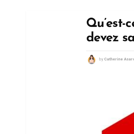
Qu’est-c
devez sa
by
Catherine Asar