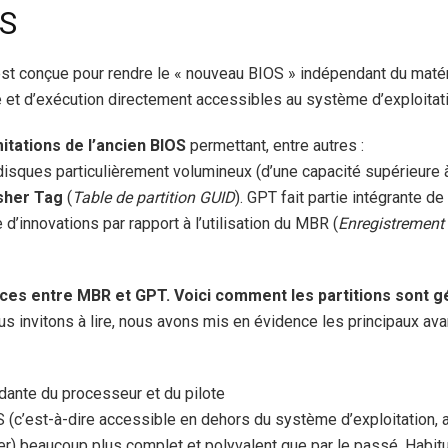
OS
est conçue pour rendre le « nouveau BIOS » indépendant du matéri
et d’exécution directement accessibles au système d’exploitati
itations de l’ancien BIOS
permettant, entre autres :
 disques particulièrement volumineux (d’une capacité supérieure 
sher Tag
(
Table de partition GUID
). GPT fait partie intégrante d
 d’innovations par rapport à l’utilisation du MBR (
Enregistrement
ces entre MBR et GPT. Voici comment les partitions sont g
us invitons à lire, nous avons mis en évidence les principaux a
dante du processeur et du pilote
(c’est-à-dire accessible en dehors du système d’exploitation, 
r) beaucoup plus complet et polyvalent que par le passé. Habitu