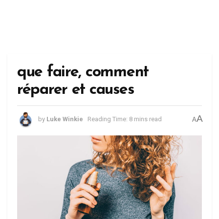
que faire, comment
réparer et causes
A
by
Luke Winkie
Reading Time: 8 mins read
A