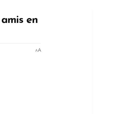
 amis en
A
A