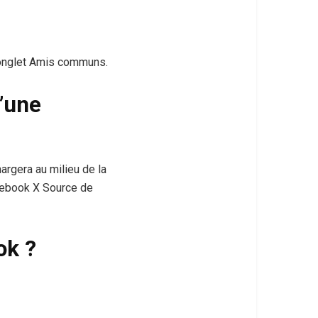
’onglet Amis communs.
’une
rgera au milieu de la
cebook X Source de
ok ?