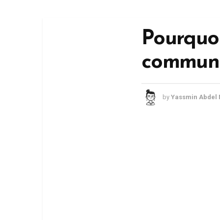
Pourquoi
commun 
by
Yassmin Abdel