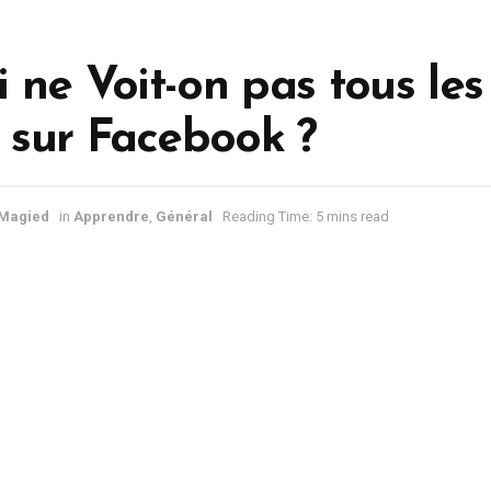
 ne Voit-on pas tous les
sur Facebook ?
 Magied
in
Apprendre
,
Général
Reading Time: 5 mins read