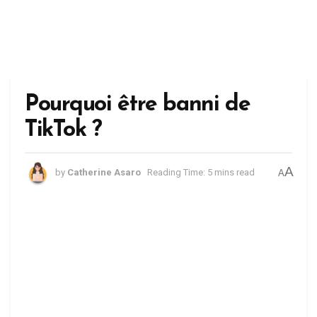
Pourquoi être banni de
TikTok ?
A
by
Catherine Asaro
Reading Time: 5 mins read
A