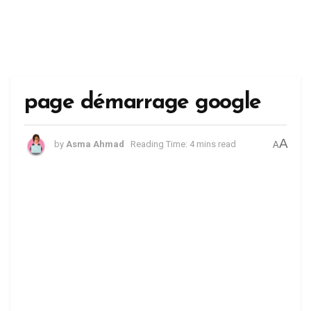
page démarrage google
A
by
Asma Ahmad
Reading Time: 4 mins read
A