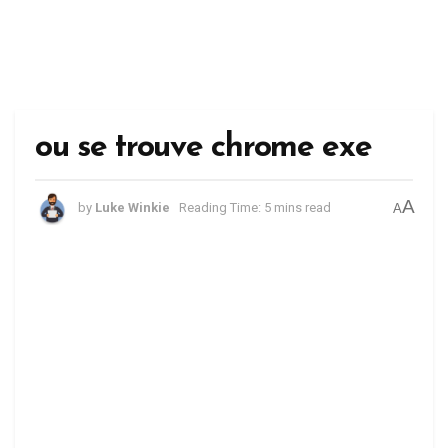
ou se trouve chrome exe
A
by
Luke Winkie
Reading Time: 5 mins read
A