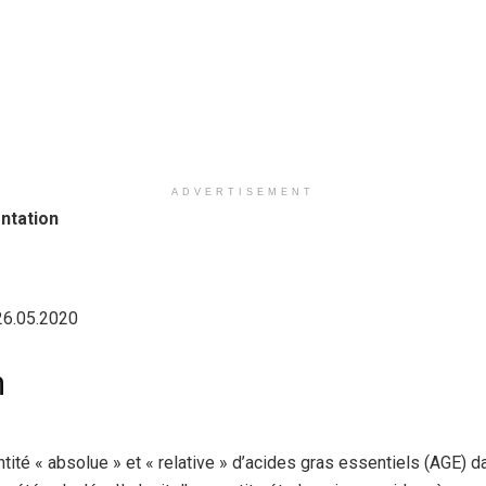
ADVERTISEMENT
ntation
26.05.2020
n
antité « absolue » et « relative » d’acides gras essentiels (AGE)