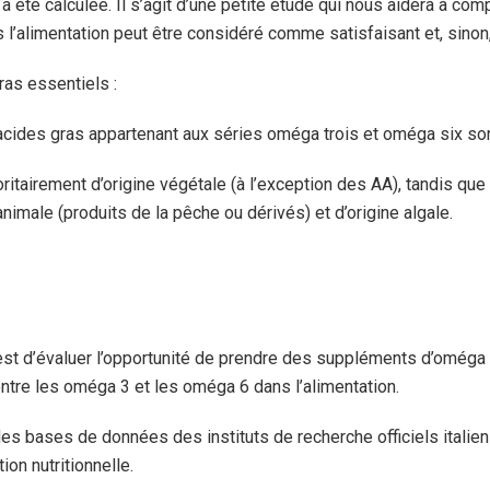
a été calculée. Il s’agit d’une petite étude qui nous aidera à comp
 l’alimentation peut être considéré comme satisfaisant et, sinon
ras essentiels :
acides gras appartenant aux séries oméga trois et oméga six son
itairement d’origine végétale (à l’exception des AA), tandis qu
 animale (produits de la pêche ou dérivés) et d’origine algale.
est d’évaluer l’opportunité de prendre des suppléments d’oméga t
entre les oméga 3 et les oméga 6 dans l’alimentation.
des bases de données des instituts de recherche officiels italien
tion nutritionnelle.