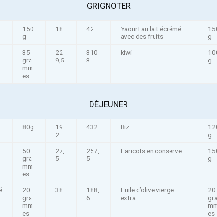
GRIGNOTER
150
18
42
Yaourt au lait écrémé
15
g
avec des fruits
g
35
22
310
kiwi
10
gra
9,5
3
g
mm
es
DÉJEUNER
80g
19.
432
Riz
12
2
g
50
27,
257,
Haricots en conserve
15
gra
5
5
g
mm
es
é
20
38
188,
Huile d’olive vierge
20
gra
6
extra
gr
mm
m
es
es