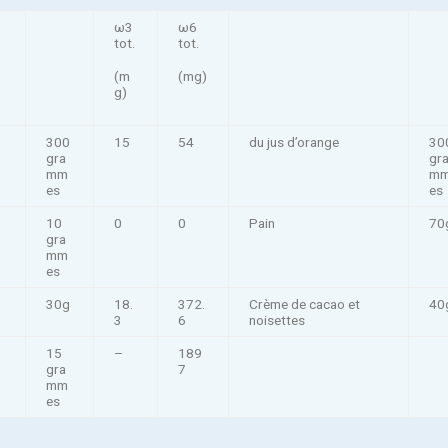
ω3
ω6
tot.
tot.
(m
(mg)
g)
300
15
54
du jus d’orange
30
gra
gr
mm
m
es
es
10
0
0
Pain
70
gra
mm
es
30g
18.
372.
Crème de cacao et
40
3
6
noisettes
15
–
189
gra
7
mm
es