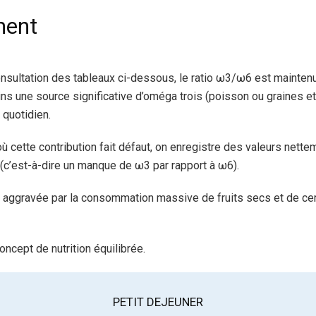
ment
sultation des tableaux ci-dessous, le ratio ω3/ω6 est mainten
s une source significative d’oméga trois (poisson ou graines et 
quotidien.
 où cette contribution fait défaut, on enregistre des valeurs nette
c’est-à-dire un manque de ω3 par rapport à ω6).
e aggravée par la consommation massive de fruits secs et de cer
oncept de nutrition équilibrée.
PETIT DEJEUNER