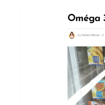
Oméga 3 
by
Helen Moon
in