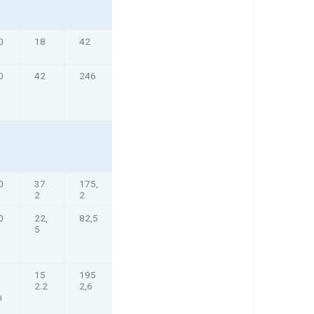
0
18
42
0
42
246
0
37.
175,
2
2
0
22,
82,5
5
15
195
a
2.2
2,6
m