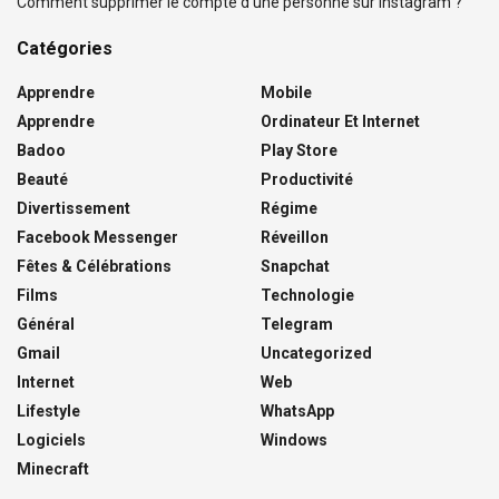
Comment supprimer le compte d’une personne sur Instagram ?
Catégories
Apprendre
Mobile
Apprendre
Ordinateur Et Internet
Badoo
Play Store
Beauté
Productivité
Divertissement
Régime
Facebook Messenger
Réveillon
Fêtes & Célébrations
Snapchat
Films
Technologie
Général
Telegram
Gmail
Uncategorized
Internet
Web
Lifestyle
WhatsApp
Logiciels
Windows
Minecraft