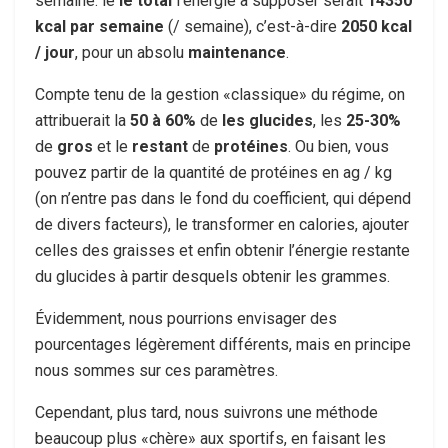
semaine. le
le total
l’énergie à supposer serait
14350
kcal par semaine
(/ semaine), c’est-à-dire
2050 kcal
/ jour
, pour un absolu
maintenance
.
Compte tenu de la gestion «classique» du régime, on
attribuerait la
50 à 60%
de
les glucides
, les
25-30%
de
gros
et le
restant
de
protéines
. Ou bien, vous
pouvez partir de la quantité de protéines en ag / kg
(on n’entre pas dans le fond du coefficient, qui dépend
de divers facteurs), le transformer en calories, ajouter
celles des graisses et enfin obtenir l’énergie restante
du glucides à partir desquels obtenir les grammes.
Évidemment, nous pourrions envisager des
pourcentages légèrement différents, mais en principe
nous sommes sur ces paramètres.
Cependant, plus tard, nous suivrons une méthode
beaucoup plus «chère» aux sportifs, en faisant les