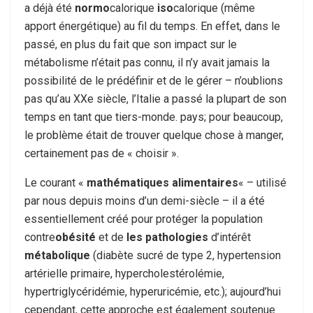
a déjà été
normo
calorique
iso
calorique (même
apport énergétique) au fil du temps. En effet, dans le
passé, en plus du fait que son impact sur le
métabolisme n’était pas connu, il n’y avait jamais la
possibilité de le prédéfinir et de le gérer – n’oublions
pas qu’au XXe siècle, l’Italie a passé la plupart de son
temps en tant que tiers-monde. pays; pour beaucoup,
le problème était de trouver quelque chose à manger,
certainement pas de « choisir ».
Le courant «
mathématiques alimentaires
« – utilisé
par nous depuis moins d’un demi-siècle – il a été
essentiellement créé pour protéger la population
contre
obésité
et de
les pathologies
d’intérêt
métabolique
(diabète sucré de type 2, hypertension
artérielle primaire, hypercholestérolémie,
hypertriglycéridémie, hyperuricémie, etc.); aujourd’hui
cependant, cette approche est également soutenue