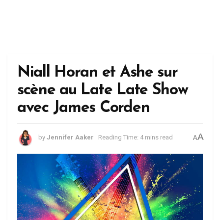
Niall Horan et Ashe sur
scène au Late Late Show
avec James Corden
A
by
Jennifer Aaker
Reading Time: 4 mins read
A