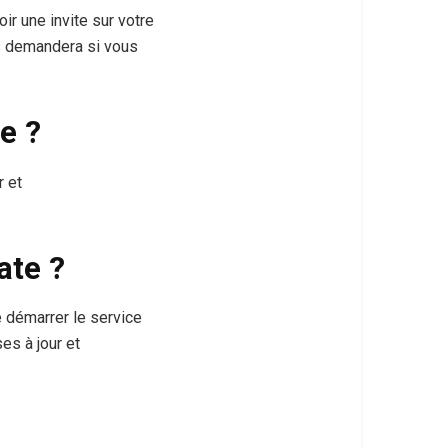
ir une invite sur votre
us demandera si vous
e ?
r et
ate ?
e démarrer le service
es à jour et