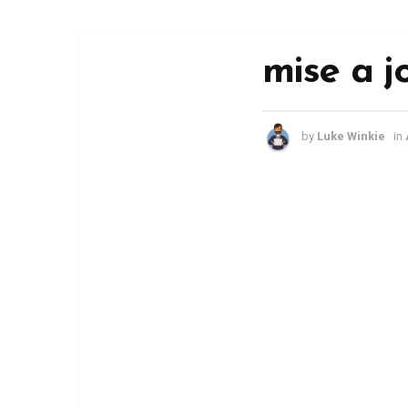
mise a j
by
Luke Winkie
in