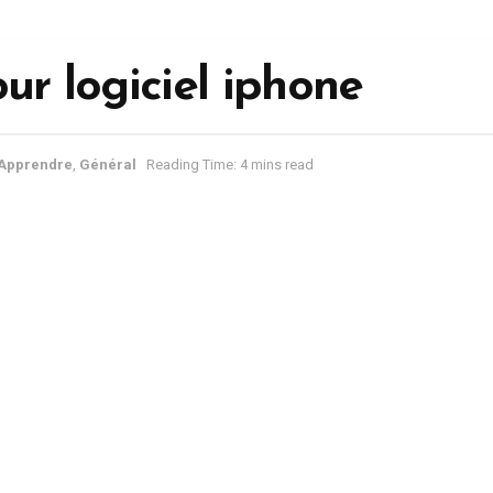
our logiciel iphone
Apprendre
,
Général
Reading Time: 4 mins read