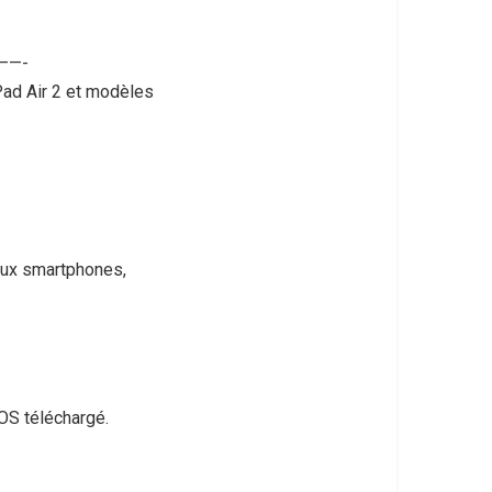
——-
Pad Air 2 et modèles
deux smartphones,
OS téléchargé.