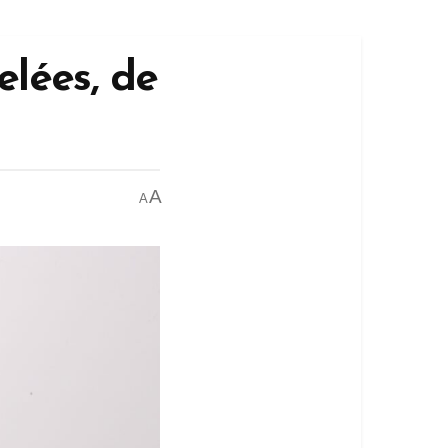
elées, de
A
A