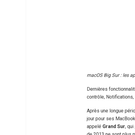
macOS Big Sur : les a
Dernières fonctionnali
contrôle, Notifications,
Après une longue périod
jour pour ses MacBook
appelé
Grand Sur
, qu
de 2013 ne sont plus p