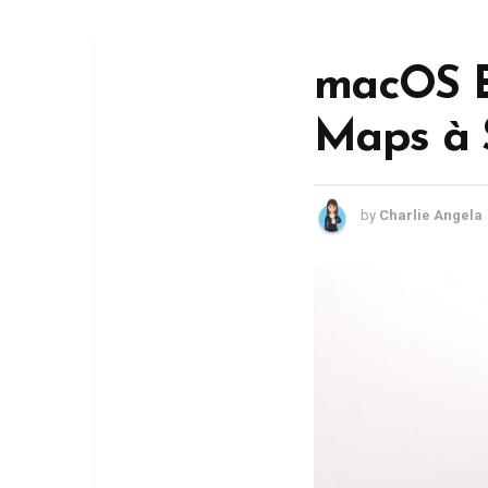
macOS Bi
Maps à 
by
Charlie Angela