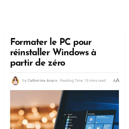
Formater le PC pour
réinstaller Windows à
partir de zéro
A
by
Catherine Asaro
Reading Time: 13 mins read
A