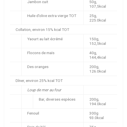
Jambon cuit
50g,
107,5kcal
Huile d’olive extra vierge TOT
25g,
225.0kcal
Collation, environ 15% kcal TOT
Yaourt au lait écrémé
150g,
152,5kcal
Flocons de maïs
40g,
144,4kcal
Des oranges
200g,
126.0kcal
Dîner, environ 25% kcal TOT
Loup de mer au four
Bar, diverses espèces
200g,
194.0kcal
Fenouil
300g
93.0kcal