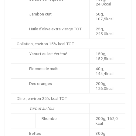
24.0kcal
Jambon cuit
50g,
107,5kcal
Huile d’olive extra vierge TOT
25g,
225.0kcal
Collation, environ 15% kcal TOT
Yaourt au lait écrémé
150g,
152,5kcal
Flocons de maïs
40g,
144,4kcal
Des oranges
200g,
126.0kcal
Dîner, environ 25% kcal TOT
Turbot au four
Rhombe
200g, 162,0
kcal
Bettes
300g