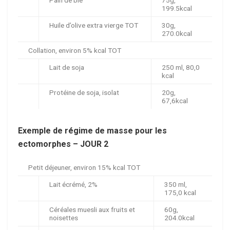
Pain de blé
75g,
199.5kcal
Huile d’olive extra vierge TOT
30g,
270.0kcal
Collation, environ 5% kcal TOT
Lait de soja
250 ml, 80,0
kcal
Protéine de soja, isolat
20g,
67,6kcal
Exemple de régime de masse pour les
ectomorphes – JOUR 2
Petit déjeuner, environ 15% kcal TOT
Lait écrémé, 2%
350 ml,
175,0 kcal
Céréales muesli aux fruits et
60g,
noisettes
204.0kcal