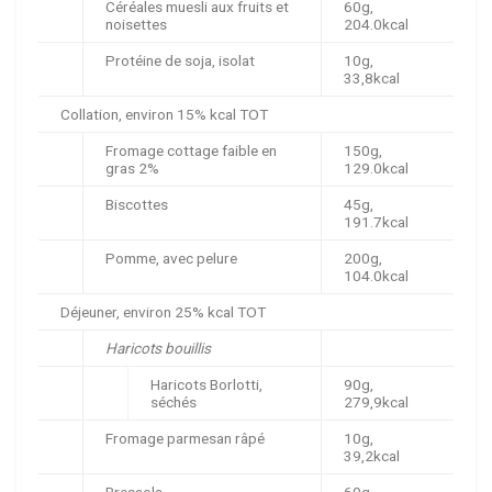
Céréales muesli aux fruits et
60g,
noisettes
204.0kcal
Protéine de soja, isolat
10g,
33,8kcal
Collation, environ 15% kcal TOT
Fromage cottage faible en
150g,
gras 2%
129.0kcal
Biscottes
45g,
191.7kcal
Pomme, avec pelure
200g,
104.0kcal
Déjeuner, environ 25% kcal TOT
Haricots bouillis
Haricots Borlotti,
90g,
séchés
279,9kcal
Fromage parmesan râpé
10g,
39,2kcal