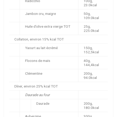
Radicchio
100g,
23.0kcal
Jambon cru, maigre
50g,
109.0kcal
Huile d’olive extra vierge TOT
25g,
225.0kcal
Collation, environ 15% kcal TOT
Yaourt au lait écrémé
150g,
152,5kcal
Flocons de maïs
40g,
144,4kcal
Clémentine
200g,
94.0kcal
Dîner, environ 25% kcal TOT
Daurade au four
Daurade
200g,
180.0kcal
Aubergine
300g