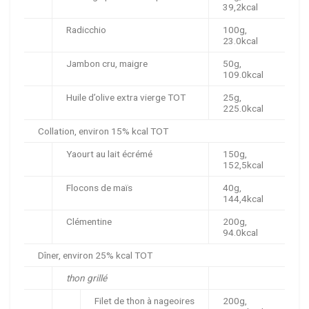
39,2kcal
Radicchio
100g,
23.0kcal
Jambon cru, maigre
50g,
109.0kcal
Huile d’olive extra vierge TOT
25g,
225.0kcal
Collation, environ 15% kcal TOT
Yaourt au lait écrémé
150g,
152,5kcal
Flocons de maïs
40g,
144,4kcal
Clémentine
200g,
94.0kcal
Dîner, environ 25% kcal TOT
thon grillé
Filet de thon à nageoires
200g,