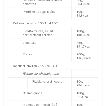
Céréales muesli aux fruits et
60g,
noisettes
204.0kcal
Protéine de soja, isolat
10g,
33,8kcal
Collation, environ 15% kcal TOT
Ricotta fraîche, au lait
100g,
partiellement écrémé
138.0kcal
Biscottes
45g,
191.7kcal
Poires
200g,
116,0 kcal
Déjeuner, environ 25% kcal TOT
Risotto aux champignons
Riz blanc, grain court
80g,
286.4kcal
Champignons
100g,
22.0kcal
Fromage parmesan râpé
10g,