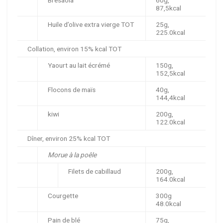
Bresaola
60g,
87,5kcal
Huile d’olive extra vierge TOT
25g,
225.0kcal
Collation, environ 15% kcal TOT
Yaourt au lait écrémé
150g,
152,5kcal
Flocons de maïs
40g,
144,4kcal
kiwi
200g,
122.0kcal
Dîner, environ 25% kcal TOT
Morue à la poêle
Filets de cabillaud
200g,
164.0kcal
Courgette
300g
48.0kcal
Pain de blé
75g,