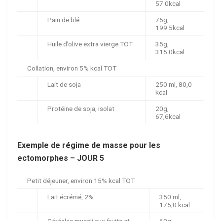
57.0kcal
Pain de blé
75g,
199.5kcal
Huile d’olive extra vierge TOT
35g,
315.0kcal
Collation, environ 5% kcal TOT
Lait de soja
250 ml, 80,0
kcal
Protéine de soja, isolat
20g,
67,6kcal
Exemple de régime de masse pour les
ectomorphes – JOUR 5
Petit déjeuner, environ 15% kcal TOT
Lait écrémé, 2%
350 ml,
175,0 kcal