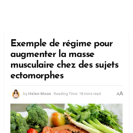
Exemple de régime pour
augmenter la masse
musculaire chez des sujets
ectomorphes
A
by
Helen Moon
Reading Time: 18 mins read
A