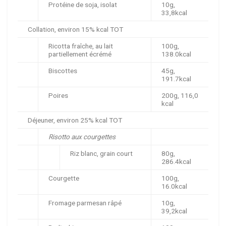
Protéine de soja, isolat
10g,
33,8kcal
Collation, environ 15% kcal TOT
Ricotta fraîche, au lait
100g,
partiellement écrémé
138.0kcal
Biscottes
45g,
191.7kcal
Poires
200g, 116,0
kcal
Déjeuner, environ 25% kcal TOT
Risotto aux courgettes
Riz blanc, grain court
80g,
286.4kcal
Courgette
100g,
16.0kcal
Fromage parmesan râpé
10g,
39,2kcal