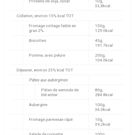
Protéine de soja, isolat
10g,
33,8kcal
Collation, environ 15% kcal TOT
Fromage cottage faible en
150g,
gras 2%
129.0kcal
Biscottes
45g,
191.7kcal
Pomme, avec pelure
200g,
104.0kcal
Déjeuner, environ 25% kcal TOT
Pâtes aux aubergines
Pâtes de semoule de
80g,
blé entier
284.8kcal
Aubergine
100g,
36.0kcal
Fromage parmesan râpé
10g,
39,2kcal
Salade de roquette
100g,