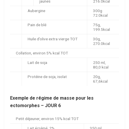
jaunes
216.0kcal
Aubergine
300g
72.0kcal
Pain de blé
75g,
199.5kcal
Huile d’olive extra vierge TOT
30g,
270.0kcal
Collation, environ 5% kcal TOT
Lait de soja
250 ml,
80,0 kcal
Protéine de soja, isolat
20g,
67,6kcal
Exemple de régime de masse pour les
ectomorphes – JOUR 6
Petit déjeuner, environ 15% kcal TOT
Lait écrémé, 2%
350 ml,