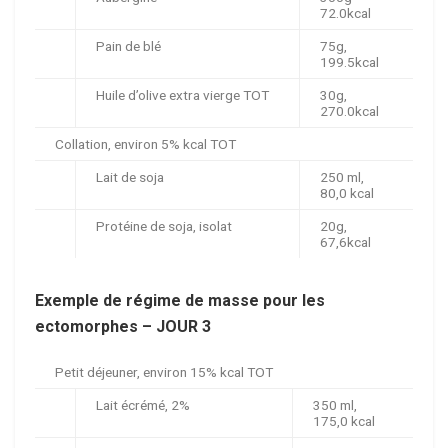
72.0kcal
Pain de blé
75g,
199.5kcal
Huile d’olive extra vierge TOT
30g,
270.0kcal
Collation, environ 5% kcal TOT
Lait de soja
250 ml,
80,0 kcal
Protéine de soja, isolat
20g,
67,6kcal
Exemple de régime de masse pour les
ectomorphes – JOUR 3
Petit déjeuner, environ 15% kcal TOT
Lait écrémé, 2%
350 ml,
175,0 kcal