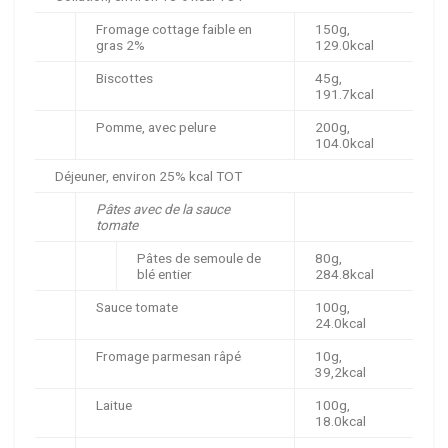
Fromage cottage faible en
150g,
gras 2%
129.0kcal
Biscottes
45g,
191.7kcal
Pomme, avec pelure
200g,
104.0kcal
Déjeuner, environ 25% kcal TOT
Pâtes avec de la sauce
tomate
Pâtes de semoule de
80g,
blé entier
284.8kcal
Sauce tomate
100g,
24.0kcal
Fromage parmesan râpé
10g,
39,2kcal
Laitue
100g,
18.0kcal