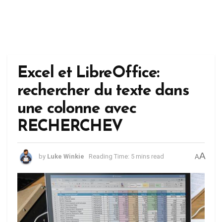
Excel et LibreOffice:
rechercher du texte dans
une colonne avec
RECHERCHEV
A
by
Luke Winkie
Reading Time: 5 mins read
A