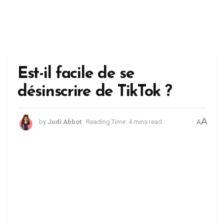
Est-il facile de se
désinscrire de TikTok ?
A
by
Judi Abbot
Reading Time: 4 mins read
A