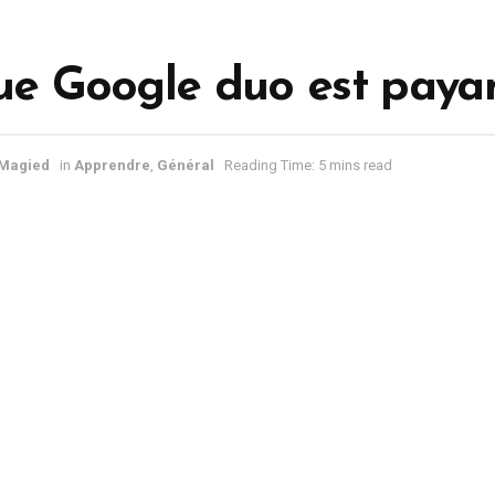
ue Google duo est payan
 Magied
in
Apprendre
,
Général
Reading Time: 5 mins read