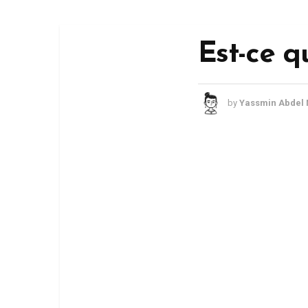
Est-ce q
by
Yassmin Abdel