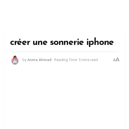
créer une sonnerie iphone
A
by
Asma Ahmad
Reading Time: 5 mins read
A