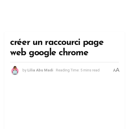
créer un raccourci page
web google chrome
A
by
Lilia Abu Madi
Reading Time: 5 mins read
A