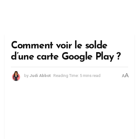
Comment voir le solde
d’une carte Google Play ?
A
by
Judi Abbot
Reading Time: 5 mins read
A