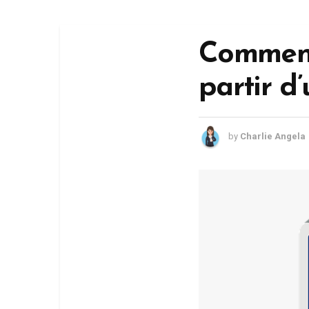
Comment 
partir d
by
Charlie Angela