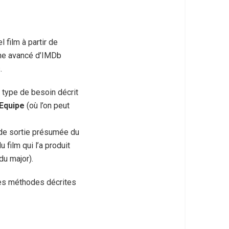
 film à partir de
che avancé d’IMDb
.
 type de besoin décrit
 Equipe
(où l’on peut
e de sortie présumée du
 film qui l’a produit
du major).
des méthodes décrites