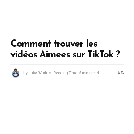
Comment trouver les
vidéos Aimees sur TikTok ?
A
by
Luke Winkie
Reading Time: 5 mins read
A