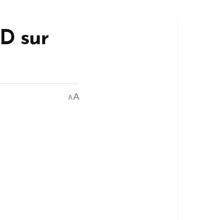
D sur
A
A