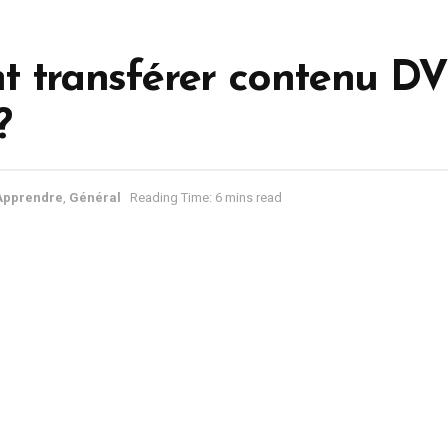
 transférer contenu DV
?
Apprendre
,
Général
Reading Time: 6 mins read