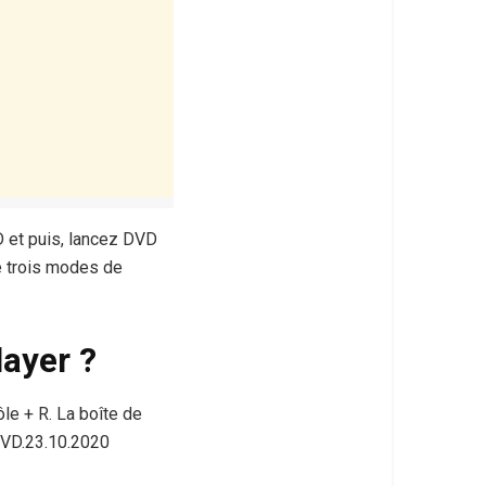
D et puis, lancez DVD
e trois modes de
ayer ?
le + R. La boîte de
 DVD.23.10.2020