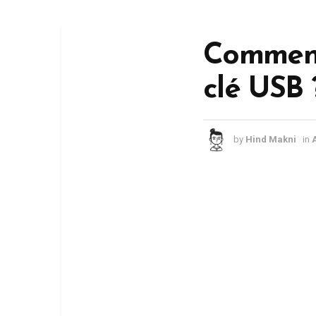
Comment
clé USB 
by
Hind Makni
in