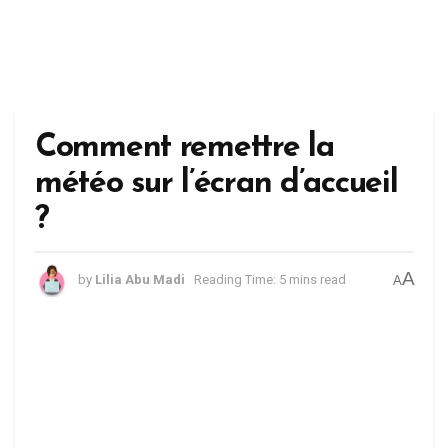
Comment remettre la
météo sur l’écran d’accueil
?
A
by
Lilia Abu Madi
Reading Time: 5 mins read
A