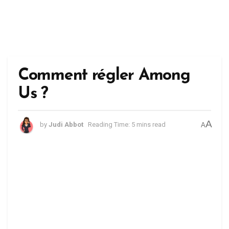
Comment régler Among
Us ?
A
by
Judi Abbot
Reading Time: 5 mins read
A