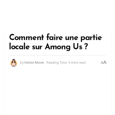
Comment faire une partie
locale sur Among Us ?
A
by
Helen Moon
Reading Time: 5 mins read
A