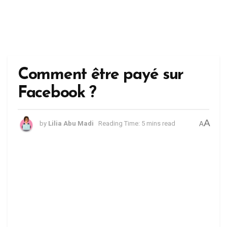
Comment être payé sur
Facebook ?
A
by
Lilia Abu Madi
Reading Time: 5 mins read
A