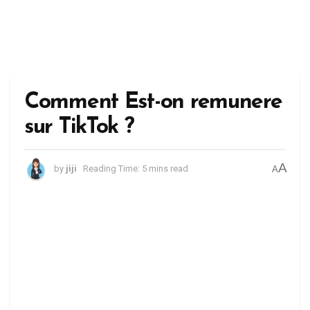
Comment Est-on remunere
sur TikTok ?
A
by
jiji
Reading Time: 5 mins read
A