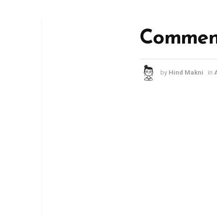
Comment
by
Hind Makni
in