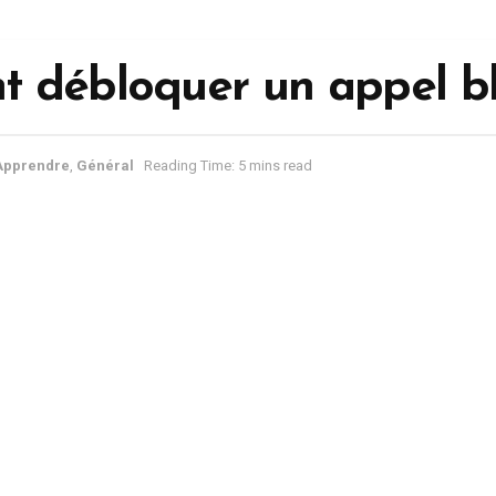
 débloquer un appel b
Apprendre
,
Général
Reading Time: 5 mins read