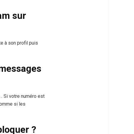
am sur
e à son profil puis
 messages
 … Si votre numéro est
comme si les
loquer ?