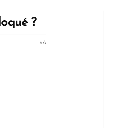
loqué ?
A
A