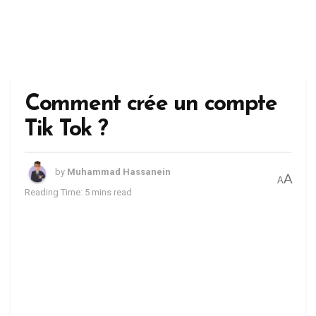
Comment crée un compte
Tik Tok ?
by
Muhammad Hassanein
A
A
Reading Time: 5 mins read