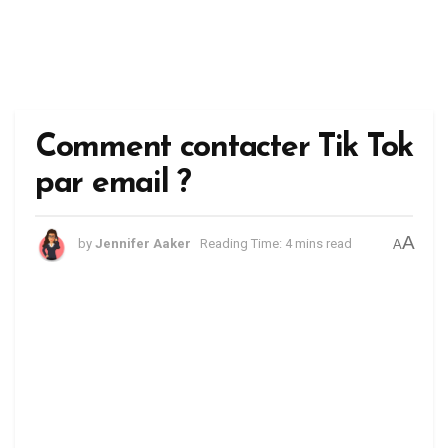
Comment contacter Tik Tok
par email ?
A
by
Jennifer Aaker
Reading Time: 4 mins read
A