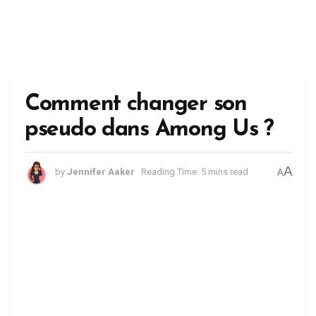
Comment changer son
pseudo dans Among Us ?
A
by
Jennifer Aaker
Reading Time: 5 mins read
A