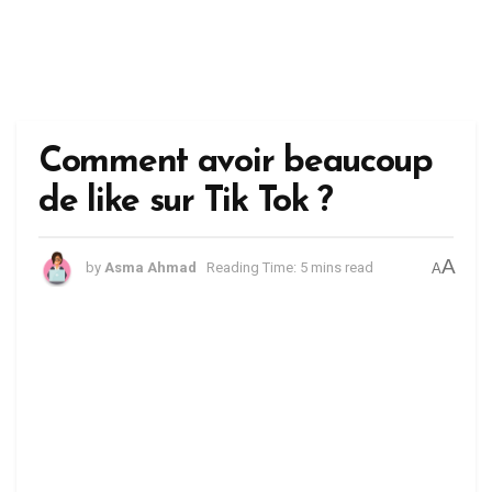
Comment avoir beaucoup
de like sur Tik Tok ?
A
by
Asma Ahmad
Reading Time: 5 mins read
A