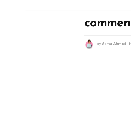
comment
by
Asma Ahmad
i