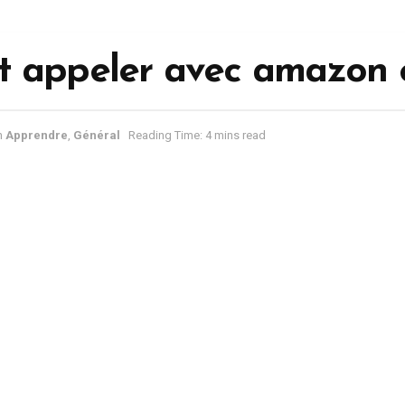
 appeler avec amazon 
n
Apprendre
,
Général
Reading Time: 4 mins read