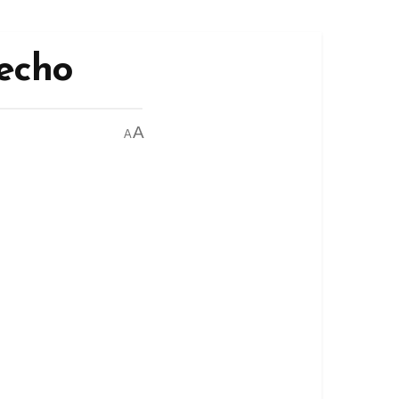
echo
A
A