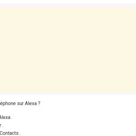
léphone sur Alexa ?
Alexa .
 .
Contacts .