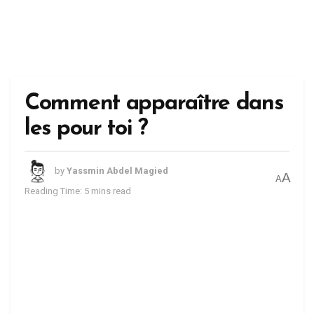
Comment apparaître dans
les pour toi ?
by
Yassmin Abdel Magied
A
A
Reading Time: 5 mins read