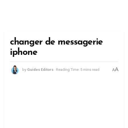
changer de messagerie
iphone
A
by
Guides Editors
Reading Time: 5 mins read
A