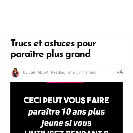
Trucs et astuces pour
paraître plus grand
A
by
Judi Abbot
Reading Time: 5 mins read
A