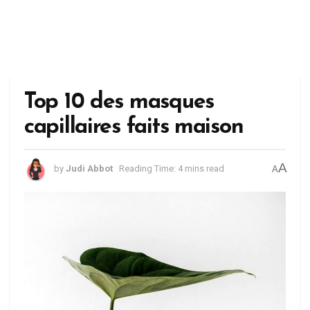
Top 10 des masques
capillaires faits maison
A
by
Judi Abbot
Reading Time: 4 mins read
A