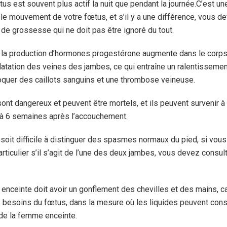
œtus est souvent plus actif la nuit que pendant la journée.C’est u
 le mouvement de votre fœtus, et s’il y a une différence, vous de
de grossesse qui ne doit pas être ignoré du tout.
 la production d’hormones progestérone augmente dans le corps
latation des veines des jambes, ce qui entraîne un ralentissemen
voquer des caillots sanguins et une thrombose veineuse.
ont dangereux et peuvent être mortels, et ils peuvent survenir à
’à 6 semaines après l’accouchement.
soit difficile à distinguer des spasmes normaux du pied, si vou
articulier s’il s’agit de l’une des deux jambes, vous devez cons
enceinte doit avoir un gonflement des chevilles et des mains, ca
es besoins du fœtus, dans la mesure où les liquides peuvent cons
de la femme enceinte.