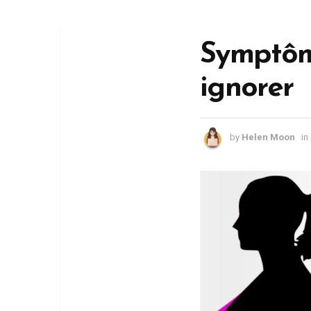
Symptôm
ignorer
by
Helen Moon
in