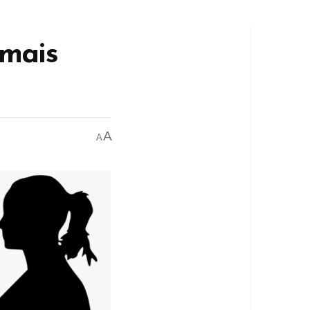
amais
A
A